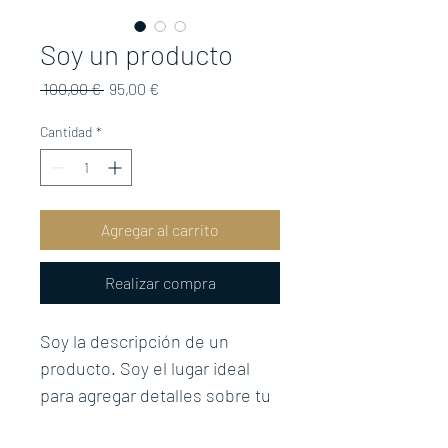
Soy un producto
Precio
Precio
 100,00 € 
95,00 €
de
oferta
Cantidad
*
Agregar al carrito
Realizar compra
Soy la descripción de un 
producto. Soy el lugar ideal 
para agregar detalles sobre tu 
producto, así como tamaño, 